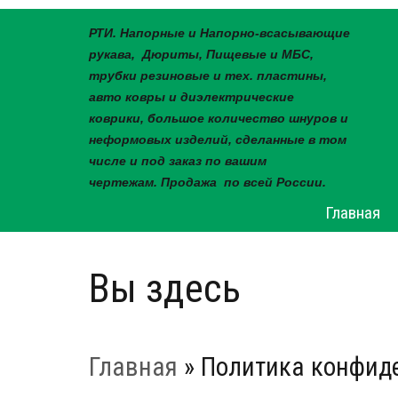
РТИ. Напорные и Напорно-всасывающие
рукава, Дюриты, Пищевые и МБС,
трубки резиновые и тех. пластины,
авто ковры и диэлектрические
коврики, большое количество шнуров и
неформовых изделий, сделанные в том
числе и под заказ по вашим
чертежам. Продажа по всей России.
Главная
Вы здесь
Главная
» Политика конфид